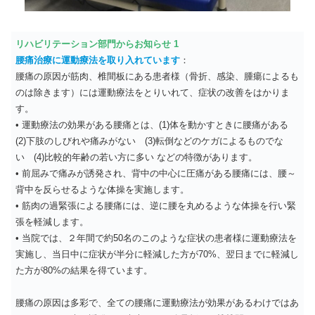
リハビリテーション部門からお知らせ 1
腰痛治療に運動療法を取り入れています
：
腰痛の原因が筋肉、椎間板にある患者様（骨折、感染、腫瘍によるも
のは除きます）には運動療法をとりいれて、症状の改善をはかりま
す。
• 運動療法の効果がある腰痛とは、(1)体を動かすときに腰痛がある
(2)下肢のしびれや痛みがない (3)転倒などのケガによるものでな
い (4)比較的年齢の若い方に多い などの特徴があります。
• 前屈みで痛みが誘発され、背中の中心に圧痛がある腰痛には、腰～
背中を反らせるような体操を実施します。
• 筋肉の過緊張による腰痛には、逆に腰を丸めるような体操を行い緊
張を軽減します。
• 当院では、２年間で約50名のこのような症状の患者様に運動療法を
実施し、当日中に症状が半分に軽減した方が70%、翌日までに軽減し
た方が80%の結果を得ています。
腰痛の原因は多彩で、全ての腰痛に運動療法が効果があるわけではあ