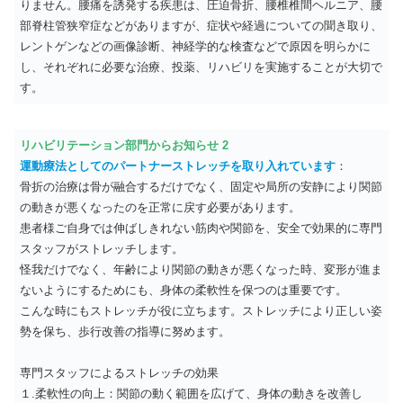
りません。腰痛を誘発する疾患は、圧迫骨折、腰椎椎間ヘルニア、腰
部脊柱管狭窄症などがありますが、症状や経過についての聞き取り、
レントゲンなどの画像診断、神経学的な検査などで原因を明らかに
し、それぞれに必要な治療、投薬、リハビリを実施することが大切で
す。
リハビリテーション部門からお知らせ 2
運動療法としてのパートナーストレッチを取り入れています
：
骨折の治療は骨が融合するだけでなく、固定や局所の安静により関節
の動きが悪くなったのを正常に戻す必要があります。
患者様ご自身では伸ばしきれない筋肉や関節を、安全で効果的に専門
スタッフがストレッチします。
怪我だけでなく、年齢により関節の動きが悪くなった時、変形が進ま
ないようにするためにも、身体の柔軟性を保つのは重要です。
こんな時にもストレッチが役に立ちます。ストレッチにより正しい姿
勢を保ち、歩行改善の指導に努めます。
専門スタッフによるストレッチの効果
１.柔軟性の向上：関節の動く範囲を広げて、身体の動きを改善し